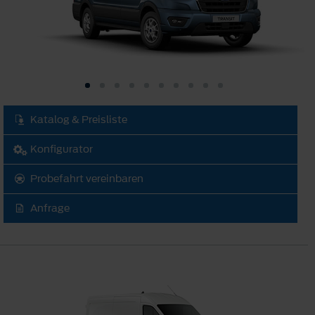
Katalog & Preisliste
Konfigurator
Probefahrt vereinbaren
Anfrage